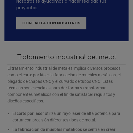
Nosotros te ayudamos a hacer realidad tus
proyectos.
CONTACTA CON NOSOTROS
Tratamiento industrial del metal
El tratamiento industrial de metales implica diversos procesos
como el corte por láser, la fabricación de muebles metálicos, el
plegado de chapas CNC y el curvado de tubos CNC. Estas
técnicas son esenciales para dar forma y transformar
componentes metálicos con el fin de satisfacer requisitos y
diseños específicos.
El
corte por láser
utiliza un rayo láser de alta potencia para
cortar con precisión diferentes tipos de metal.
La
fabricación de muebles metálicos
se centra en crear