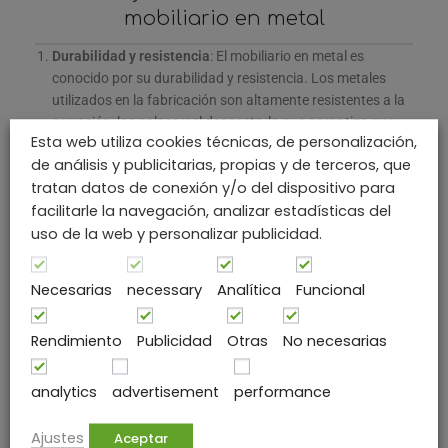
mobiliario en metal
Durabilidad y resistencia
: El mobiliario en metal es
conocido por su durabilidad y resistencia. Los metales
utilizados en la fabricación son altamente resistentes a la
corrosión, los golpes y el desgaste, lo que garantiza que
Esta web utiliza cookies técnicas, de personalización,
las piezas de mobiliario sean duraderas y puedan soportar
de análisis y publicitarias, propias y de terceros, que
un uso intensivo a lo largo del tiempo.
tratan datos de conexión y/o del dispositivo para
Diseño moderno y versátil
: El mobiliario en metal ofrece
facilitarle la navegación, analizar estadísticas del
un diseño moderno y contemporáneo que se adapta a una
uso de la web y personalizar publicidad.
amplia variedad de estilos y ambientes. Los metales
permiten la creación de líneas limpias, formas geométricas
y estructuras elegantes, lo que proporciona un aspecto
Necesarias
necessary
Analítica
Funcional
sofisticado y vanguardista.
Rendimiento
Publicidad
Otras
No necesarias
Bajo mantenimiento
: El mobiliario en metal es fácil de
mantener y limpiar. Los metales no requieren de
tratamientos especiales y son resistentes a manchas y
analytics
advertisement
performance
derrames, lo que simplifica su mantenimiento y los hace
ideales para entornos domésticos y comerciales.
Ajustes
Aceptar