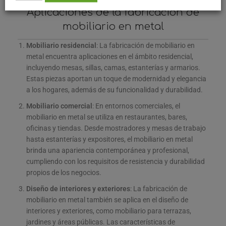
Aplicaciones de la fabricación de
mobiliario en metal
Mobiliario residencial
: La fabricación de mobiliario en
metal encuentra aplicaciones en el ámbito residencial,
incluyendo mesas, sillas, camas, estanterías y armarios.
Estas piezas aportan un toque de modernidad y elegancia
a los hogares, además de su funcionalidad y durabilidad.
Mobiliario comercial
: En entornos comerciales, el
mobiliario en metal se utiliza en restaurantes, bares,
oficinas y tiendas. Desde mostradores y mesas de trabajo
hasta estanterías y expositores, el mobiliario en metal
brinda una apariencia contemporánea y profesional,
cumpliendo con los requisitos de resistencia y durabilidad
propios de los negocios.
Diseño de interiores y exteriores
: La fabricación de
mobiliario en metal también se aplica en el diseño de
interiores y exteriores, como mobiliario para terrazas,
jardines y áreas públicas. Las características de