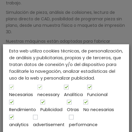
trabajo.
Simulación de pieza, análisis de colisiones, lectura de
plano directo de CAD, posibilidad de programar pieza sin
plano, desde una muestra física o maqueta de impresión
3D.
Nuestras máquinas están adaptadas para fabricar
mobiliario, con reducción de tramo recto entre curvas a 0
Esta web utiliza cookies técnicas, de personalización,
mm. y largos especiales de más de 6 mts de longitud.
de análisis y publicitarias, propias y de terceros, que
tratan datos de conexión y/o del dispositivo para
MÁS INFO
facilitarle la navegación, analizar estadísticas del
uso de la web y personalizar publicidad.
Necesarias
necessary
Analítica
Funcional
Rendimiento
Publicidad
Otras
No necesarias
analytics
advertisement
performance